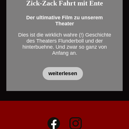
Zick-Zack Fahrt mit Ente
Der ultimative Film zu unserem
Theater
Dies ist die wirklich wahre (!) Geschichte
des Theaters Flunderboll und der
hinterbuehne. Und zwar so ganz von
Anfang an.
weiterlesen