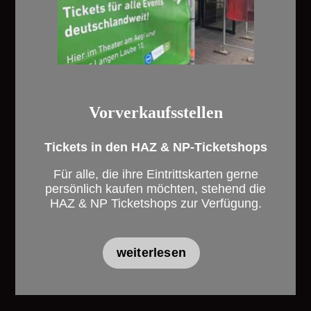
Vorverkaufsstellen
Tickets in den HAZ & NP-Ticketshops
Für alle, die ihre Eintrittskarten gerne
persönlich kaufen möchten, stehend die
HAZ & NP Ticketshops zur Verfügung.
weiterlesen